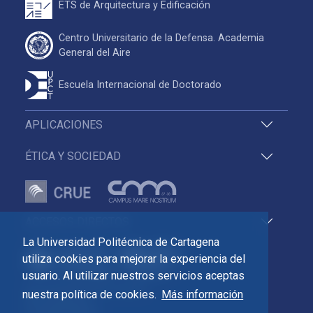
ETS de Arquitectura y Edificación
Centro Universitario de la Defensa. Academia
General del Aire
Escuela Internacional de Doctorado
APLICACIONES
ÉTICA Y SOCIEDAD
ACCESOS DIRECTOS
La Universidad Politécnica de Cartagena
utiliza cookies para mejorar la experiencia del
usuario. Al utilizar nuestros servicios aceptas
Pza. del Cronista Isidoro Valverde
nuestra política de cookies.
Más información
Edif. La Milagrosa
C.P. 30202 Cartagena